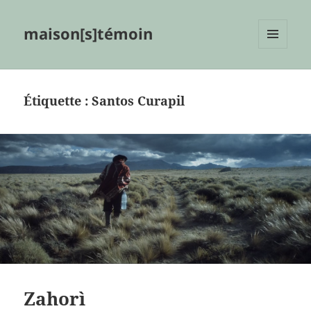
maison[s]témoin
MENU
ET
WIDGETS
Étiquette :
Santos Curapil
Zahorì