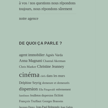
à vos / nos questions nous répondons
toujours, nous répondons sûrement
notre agence
DE QUOI ÇA PARLE ?
agent immobilier
Agnès Varda
Anna Magnani
Chantal Akerman
Christine Jeanney
Chris Marker
cinéma
dans les murs
clefs
Delphine Seyrig
demeure et demeurés
dispersion
enfermement
Ella Fitzgerald
fiction
feuilleton dispersion
fantômes
François Truffaut
Georges Brassens
Jean-Paul Belmondo
Jacques Demy
Jean Gabin