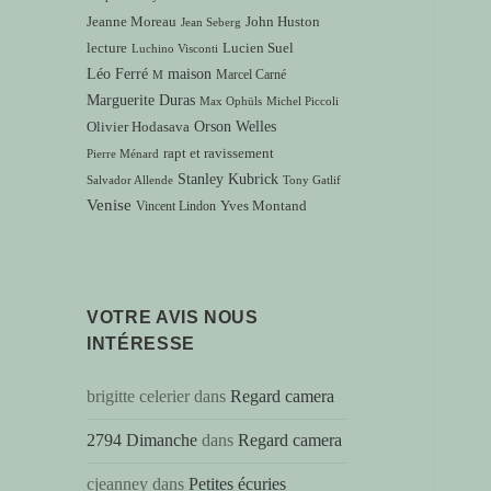
Jeanne Moreau
John Huston
Jean Seberg
lecture
Lucien Suel
Luchino Visconti
Léo Ferré
maison
Marcel Carné
M
Marguerite Duras
Max Ophüls
Michel Piccoli
Orson Welles
Olivier Hodasava
rapt et ravissement
Pierre Ménard
Stanley Kubrick
Salvador Allende
Tony Gatlif
Venise
Vincent Lindon
Yves Montand
VOTRE AVIS NOUS
INTÉRESSE
brigitte celerier
dans
Regard camera
2794 Dimanche
dans
Regard camera
cjeanney
dans
Petites écuries