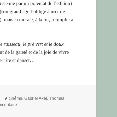
la sienne par un potentat de l’édition)
(son grand âge l’oblige à user de
, mais la morale, à la fin, triomphera
e ruisseau, le pré vert et le doux
de la gaieté et de la joie de vivre
er rire et danser…
Mots-
cinéma
,
Gabriel Axel
,
Thomas
clés
sur Le sourire
mmentaire