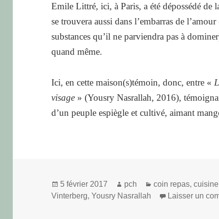
Emile Littré, ici, à Paris, a été dépossédé de 
se trouvera aussi dans l’embarras de l’amour 
substances qu’il ne parviendra pas à dominer)
quand même.
Ici, en cette maison(s)témoin, donc, entre «
L
visage
» (Yousry Nasrallah, 2016), témoignant 
d’un peuple espiègle et cultivé, aimant mang
Publié
Auteur
Catégories
5 février 2017
pch
coin repas
,
cuisine
le
Vinterberg
,
Yousry Nasrallah
Laisser un co