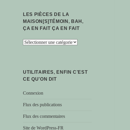
LES PIÈCES DE LA
MAISON[S]TÉMOIN, BAH,
ÇA EN FAIT ÇA EN FAIT
les
pièces
de
la
maison[s]témoin,
UTILITAIRES, ENFIN C’EST
bah,
CE QU’ON DIT
ça
en
Connexion
fait
ça
Flux des publications
en
Flux des commentaires
fait
Site de WordPress-FR