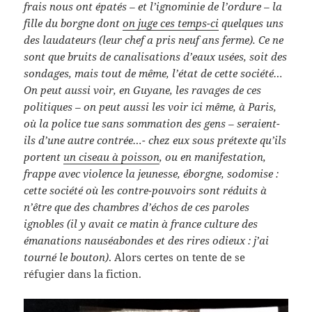
frais nous ont épatés – et l’ignominie de l’ordure – la
fille du borgne dont
on juge ces temps-ci
quelques uns
des laudateurs (leur chef a pris neuf ans ferme). Ce ne
sont que bruits de canalisations d’eaux usées, soit des
sondages, mais tout de même, l’état de cette société…
On peut aussi voir, en Guyane, les ravages de ces
politiques – on peut aussi les voir ici même, à Paris,
où la police tue sans sommation des gens – seraient-
ils d’une autre contrée…- chez eux sous prétexte qu’ils
portent
un ciseau à poisson
, ou en manifestation,
frappe avec violence la jeunesse, éborgne, sodomise :
cette société où les contre-pouvoirs sont réduits à
n’être que des chambres d’échos de ces paroles
ignobles (il y avait ce matin à france culture des
émanations nauséabondes et des rires odieux : j’ai
tourné le bouton)
. Alors certes on tente de se
réfugier dans la fiction.