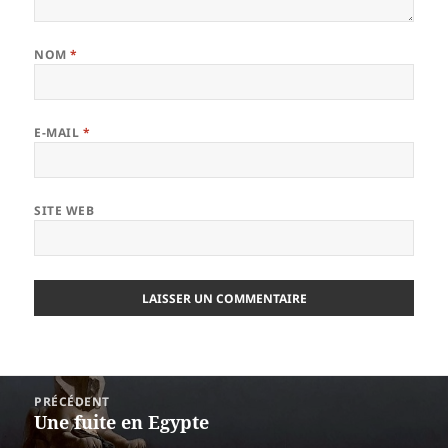
NOM
*
E-MAIL
*
SITE WEB
Navigation
PRÉCÉDENT
de
Une fuite en Egypte
Article
l’article
précédent :