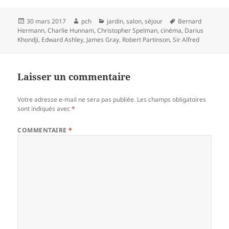
Publié
Auteur
Catégories
Mots-
30 mars 2017
pch
jardin
,
salon
,
séjour
Bernard
le
clés
Hermann
,
Charlie Hunnam
,
Christopher Spelman
,
cinéma
,
Darius
Khondji
,
Edward Ashley
,
James Gray
,
Robert Partinson
,
Sir Alfred
Laisser un commentaire
Votre adresse e-mail ne sera pas publiée.
Les champs obligatoires
sont indiqués avec
*
COMMENTAIRE
*