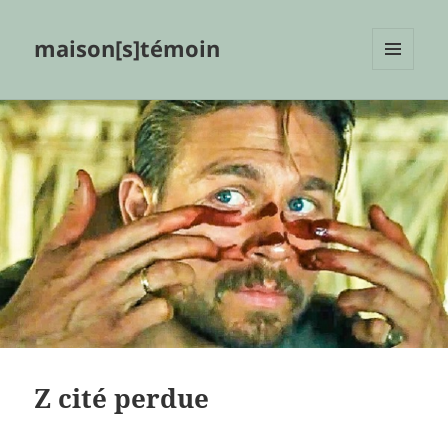
maison[s]témoin
MENU
ET
WIDGETS
Z cité perdue