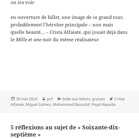
on ira voir
en ouverture de billet, une image de ce grand tour,
probablement l’héroïne principale – non mais
quelle beauté… – Crista Alfaiate, qui jouait déjà dans
le
Mille et une nuit
du même réalisateur
Publié
Auteur
Catégories
Mots-
30 mai 2024
pch
boîte aux lettres
,
gravats
Crista
le
clés
Alfaiate
,
Miguel Gomes
,
Mohammad Rasoulof
,
Payal Kapadia
5 réflexions au sujet de « Soixante-dix-
septième »