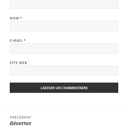
NOM
*
E-MAIL
*
SITE WEB
Navigation
PRÉCÉDENT
de
déserter
Article
l’article