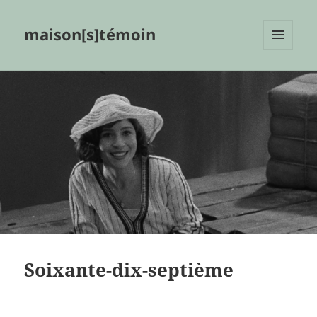
maison[s]témoin
MENU
ET
WIDGETS
Soixante-dix-septième