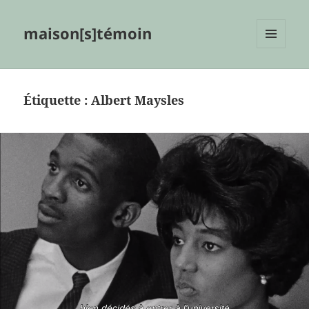
maison[s]témoin
MENU
ET
WIDGETS
Étiquette :
Albert Maysles