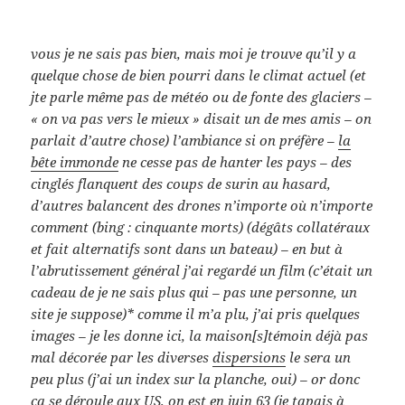
vous je ne sais pas bien, mais moi je trouve qu’il y a
quelque chose de bien pourri dans le climat actuel (et
jte parle même pas de météo ou de fonte des glaciers –
« on va pas vers le mieux » disait un de mes amis – on
parlait d’autre chose) l’ambiance si on préfère –
la
bête immonde
ne cesse pas de hanter les pays – des
cinglés flanquent des coups de surin au hasard,
d’autres balancent des drones n’importe où n’importe
comment (bing : cinquante morts) (dégâts collatéraux
et fait alternatifs sont dans un bateau) – en but à
l’abrutissement général j’ai regardé un film (c’était un
cadeau de je ne sais plus qui – pas une personne, un
site je suppose)* comme il m’a plu, j’ai pris quelques
images – je les donne ici, la maison[s]témoin déjà pas
mal décorée par les diverses
dispersions
le sera un
peu plus (j’ai un index sur la planche, oui) – or donc
ça se déroule aux US, on est en juin 63 (je tapais à