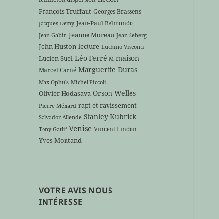
François Truffaut
Georges Brassens
Jean-Paul Belmondo
Jacques Demy
Jeanne Moreau
Jean Gabin
Jean Seberg
John Huston
lecture
Luchino Visconti
Léo Ferré
maison
Lucien Suel
M
Marguerite Duras
Marcel Carné
Max Ophüls
Michel Piccoli
Orson Welles
Olivier Hodasava
rapt et ravissement
Pierre Ménard
Stanley Kubrick
Salvador Allende
Venise
Vincent Lindon
Tony Gatlif
Yves Montand
VOTRE AVIS NOUS
INTÉRESSE