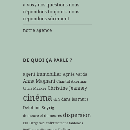
à vos / nos questions nous
répondons toujours, nous
répondons sûrement
notre agence
DE QUOI ÇA PARLE ?
agent immobilier
Agnès Varda
Anna Magnani
Chantal Akerman
Christine Jeanney
Chris Marker
cinéma
dans les murs
clefs
Delphine Seyrig
dispersion
demeure et demeurés
enfermement
Ella Fitzgerald
fantômes
fiction
feuilleton dispersion