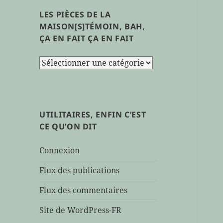
LES PIÈCES DE LA
MAISON[S]TÉMOIN, BAH,
ÇA EN FAIT ÇA EN FAIT
les
pièces
de
la
maison[s]témoin,
UTILITAIRES, ENFIN C’EST
bah,
CE QU’ON DIT
ça
en
Connexion
fait
ça
Flux des publications
en
Flux des commentaires
fait
Site de WordPress-FR