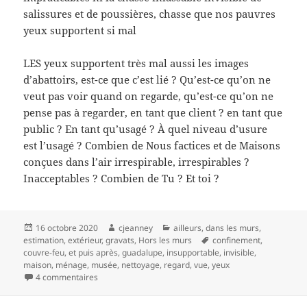
salissures et de poussières, chasse que nos pauvres
yeux supportent si mal
LES yeux supportent très mal aussi les images
d’abattoirs, est-ce que c’est lié ? Qu’est-ce qu’on ne
veut pas voir quand on regarde, qu’est-ce qu’on ne
pense pas à regarder, en tant que client ? en tant que
public ? En tant qu’usagé ? À quel niveau d’usure
est l’usagé ? Combien de Nous factices et de Maisons
conçues dans l’air irrespirable, irrespirables ?
Inacceptables ? Combien de Tu ? Et toi ?
Publié
Auteur
Catégories
16 octobre 2020
cjeanney
ailleurs
,
dans les murs
,
le
Mots-
estimation
,
extérieur
,
gravats
,
Hors les murs
confinement
,
clés
couvre-feu
,
et puis après
,
guadalupe
,
insupportable
,
invisible
,
maison
,
ménage
,
musée
,
nettoyage
,
regard
,
vue
,
yeux
sur Maison maison maison
4 commentaires