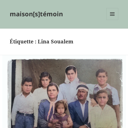
maison[s]témoin
MENU
ET
WIDGETS
Étiquette :
Lina Soualem