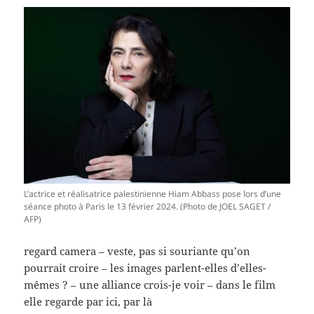
L’actrice et réalisatrice palestinienne Hiam Abbass pose lors d’une
séance photo à Paris le 13 février 2024. (Photo de JOEL SAGET /
AFP)
regard camera – veste, pas si souriante qu’on
pourrait croire – les images parlent-elles d’elles-
mêmes ? – une alliance crois-je voir – dans le film
elle regarde par ici, par là