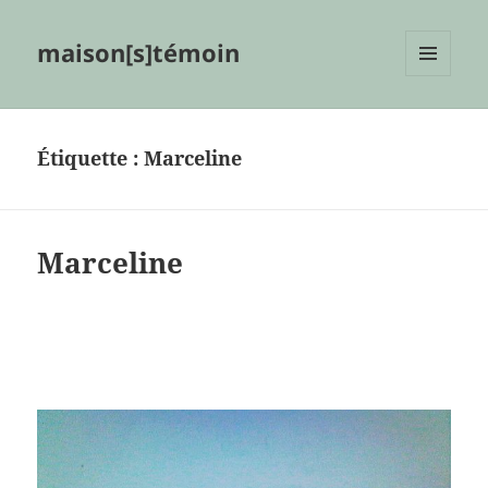
maison[s]témoin
MENU
ET
WIDGETS
Étiquette :
Marceline
Marceline