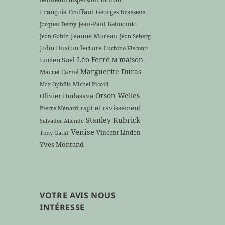
François Truffaut
Georges Brassens
Jean-Paul Belmondo
Jacques Demy
Jeanne Moreau
Jean Gabin
Jean Seberg
John Huston
lecture
Luchino Visconti
Léo Ferré
maison
Lucien Suel
M
Marguerite Duras
Marcel Carné
Max Ophüls
Michel Piccoli
Orson Welles
Olivier Hodasava
rapt et ravissement
Pierre Ménard
Stanley Kubrick
Salvador Allende
Venise
Vincent Lindon
Tony Gatlif
Yves Montand
VOTRE AVIS NOUS
INTÉRESSE