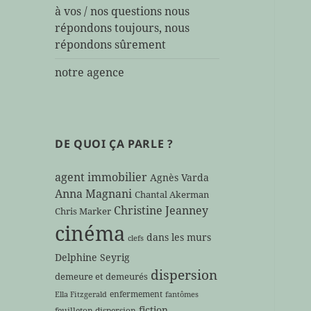
à vos / nos questions nous
répondons toujours, nous
répondons sûrement
notre agence
DE QUOI ÇA PARLE ?
agent immobilier
Agnès Varda
Anna Magnani
Chantal Akerman
Christine Jeanney
Chris Marker
cinéma
dans les murs
clefs
Delphine Seyrig
dispersion
demeure et demeurés
enfermement
Ella Fitzgerald
fantômes
fiction
feuilleton dispersion