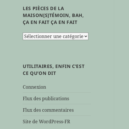
LES PIÈCES DE LA
MAISON[S]TÉMOIN, BAH,
ÇA EN FAIT ÇA EN FAIT
les
pièces
de
la
maison[s]témoin,
UTILITAIRES, ENFIN C’EST
bah,
CE QU’ON DIT
ça
en
Connexion
fait
ça
Flux des publications
en
Flux des commentaires
fait
Site de WordPress-FR