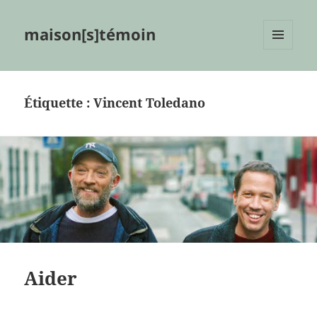
maison[s]témoin
MENU
ET
WIDGETS
Étiquette :
Vincent Toledano
Aider