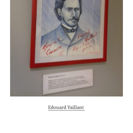
Edouard Vaillant
Victoire Béra dite AndréLéo