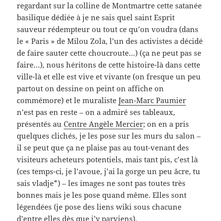
regardant sur la colline de Montmartre cette satanée
basilique dédiée à je ne sais quel saint Esprit
sauveur rédempteur ou tout ce qu’on voudra (dans
le « Paris » de Milou Zola, l’un des activistes a décidé
de faire sauter cette choucroute…) (ça ne peut pas se
faire…), nous héritons de cette histoire-là dans cette
ville-là et elle est vive et vivante (on fresque un peu
partout on dessine on peint on affiche on
commémore) et le muraliste
Jean-Marc Paumier
n’est pas en reste – on a admiré ses tableaux,
présentés au
Centre Angèle Mercier
; on en a pris
quelques clichés, je les pose sur les murs du salon –
il se peut que ça ne plaise pas au tout-venant des
visiteurs acheteurs potentiels, mais tant pis, c’est là
(ces temps-ci, je l’avoue, j’ai la gorge un peu âcre, tu
sais vladje*) – les images ne sont pas toutes très
bonnes mais je les pose quand même. Elles sont
légendées (je pose des liens wiki sous chacune
d’entre elles dès que j’y parviens).