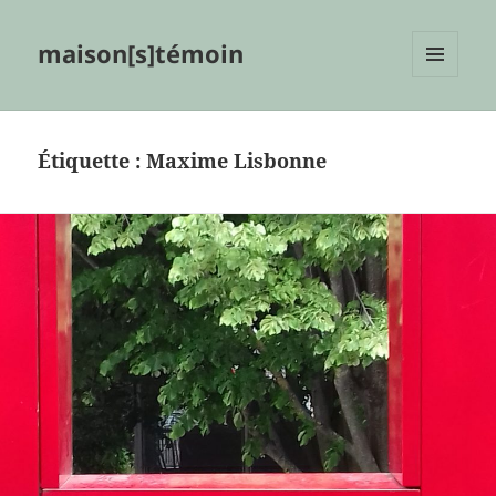
maison[s]témoin
MENU
ET
WIDGETS
Étiquette :
Maxime Lisbonne