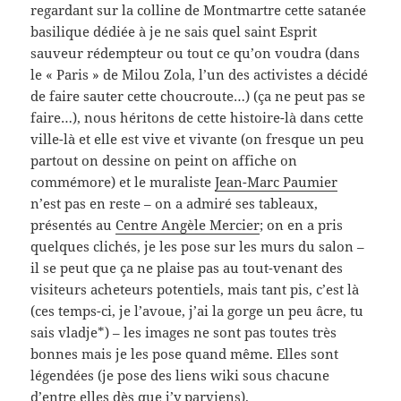
regardant sur la colline de Montmartre cette satanée
basilique dédiée à je ne sais quel saint Esprit
sauveur rédempteur ou tout ce qu’on voudra (dans
le « Paris » de Milou Zola, l’un des activistes a décidé
de faire sauter cette choucroute…) (ça ne peut pas se
faire…), nous héritons de cette histoire-là dans cette
ville-là et elle est vive et vivante (on fresque un peu
partout on dessine on peint on affiche on
commémore) et le muraliste
Jean-Marc Paumier
n’est pas en reste – on a admiré ses tableaux,
présentés au
Centre Angèle Mercier
; on en a pris
quelques clichés, je les pose sur les murs du salon –
il se peut que ça ne plaise pas au tout-venant des
visiteurs acheteurs potentiels, mais tant pis, c’est là
(ces temps-ci, je l’avoue, j’ai la gorge un peu âcre, tu
sais vladje*) – les images ne sont pas toutes très
bonnes mais je les pose quand même. Elles sont
légendées (je pose des liens wiki sous chacune
d’entre elles dès que j’y parviens).