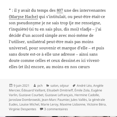
* : il y avait du temps des
807
une des intervenantes
(Maryse Hache)
qui s’intitulait, ou peut-être était-ce
son pseudonyme je ne sais trop (je me renseigne,
t’inquiète) (si tu en sais plus, dis moi) vladje – j’ai
décidé d’un accord simple avec moi-même de
l’utiliser, unilatéral peut-être mais pas moins
universel, pour souvenir et marque d’elle – et puis
sans doute est-ce à elle une adresse – ainsi sans
doute comme celles et ceux dessiné.es ici vivent-
elles (et ils) encore, au moins en nos cœurs
Publié
Auteur
Catégories
Mots-
9 juin 2021
pch
salon
,
séjour
André Léo
,
Angèle
le
clés
Mercier
,
Édouard Vaillant
,
Elisabeh Dmitrieff
,
Émile Zola
,
Eugène
Varlin
,
Gustave Courbet
,
Gustave Lefrançais
,
Hermine Cadolle
,
Jaroslaw Dombrowski
,
Jean-Marc Paumier
,
Jules Vallès
,
la générale
Eudes
,
Louise Michel
,
Marie Leroy
,
Maxime Lisbonne
,
Victoire Béra
,
sur Exposition commune
Virginie Despentes
3 commentaires