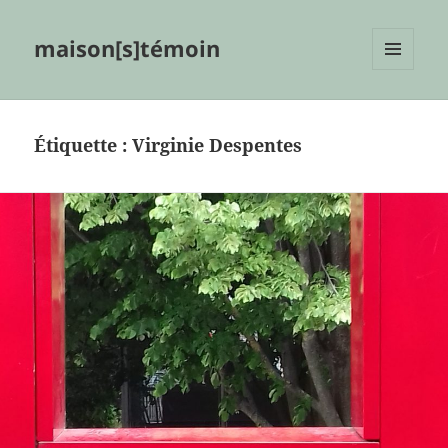
maison[s]témoin
MENU
ET
WIDGETS
Étiquette :
Virginie Despentes