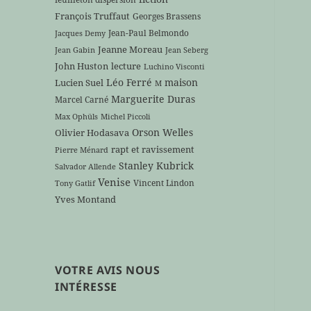
François Truffaut
Georges Brassens
Jean-Paul Belmondo
Jacques Demy
Jeanne Moreau
Jean Gabin
Jean Seberg
John Huston
lecture
Luchino Visconti
Léo Ferré
maison
Lucien Suel
M
Marguerite Duras
Marcel Carné
Max Ophüls
Michel Piccoli
Orson Welles
Olivier Hodasava
rapt et ravissement
Pierre Ménard
Stanley Kubrick
Salvador Allende
Venise
Vincent Lindon
Tony Gatlif
Yves Montand
VOTRE AVIS NOUS
INTÉRESSE