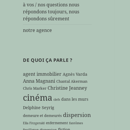
à vos / nos questions nous
répondons toujours, nous
répondons sûrement
notre agence
DE QUOI ÇA PARLE ?
agent immobilier
Agnès Varda
Anna Magnani
Chantal Akerman
Christine Jeanney
Chris Marker
cinéma
dans les murs
clefs
Delphine Seyrig
dispersion
demeure et demeurés
enfermement
Ella Fitzgerald
fantômes
fiction
feuilleton dispersion