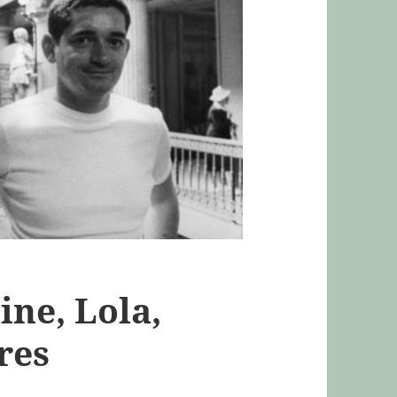
ine, Lola,
res