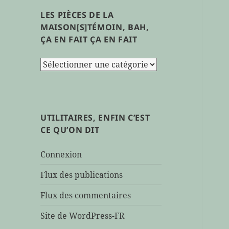
LES PIÈCES DE LA
MAISON[S]TÉMOIN, BAH,
ÇA EN FAIT ÇA EN FAIT
les
pièces
de
la
maison[s]témoin,
UTILITAIRES, ENFIN C’EST
bah,
CE QU’ON DIT
ça
en
Connexion
fait
ça
Flux des publications
en
Flux des commentaires
fait
Site de WordPress-FR