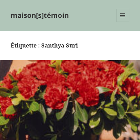
maison[s]témoin
MENU
ET
WIDGETS
Étiquette :
Santhya Suri