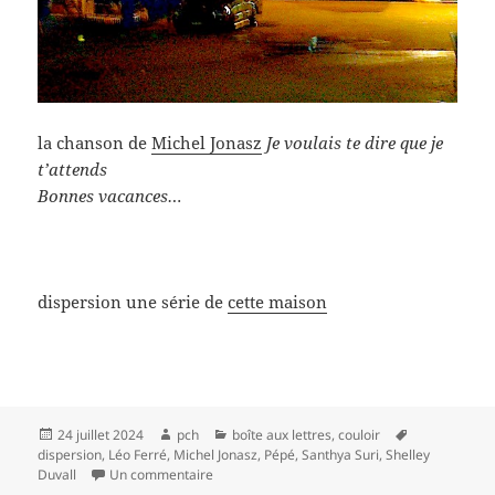
la chanson de
Michel Jonasz
Je voulais te dire que je
t’attends
Bonnes vacances…
dispersion une série de
cette maison
Publié
Auteur
Catégories
Mots-
24 juillet 2024
pch
boîte aux lettres
,
couloir
le
clés
dispersion
,
Léo Ferré
,
Michel Jonasz
,
Pépé
,
Santhya Suri
,
Shelley
sur dispersion #26
Duvall
Un commentaire