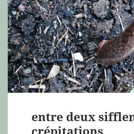
entre deux siffl
crépitations