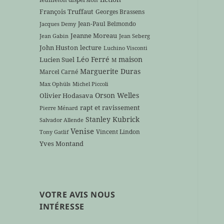
François Truffaut
Georges Brassens
Jean-Paul Belmondo
Jacques Demy
Jeanne Moreau
Jean Gabin
Jean Seberg
John Huston
lecture
Luchino Visconti
Léo Ferré
maison
Lucien Suel
M
Marguerite Duras
Marcel Carné
Max Ophüls
Michel Piccoli
Orson Welles
Olivier Hodasava
rapt et ravissement
Pierre Ménard
Stanley Kubrick
Salvador Allende
Venise
Vincent Lindon
Tony Gatlif
Yves Montand
VOTRE AVIS NOUS
INTÉRESSE