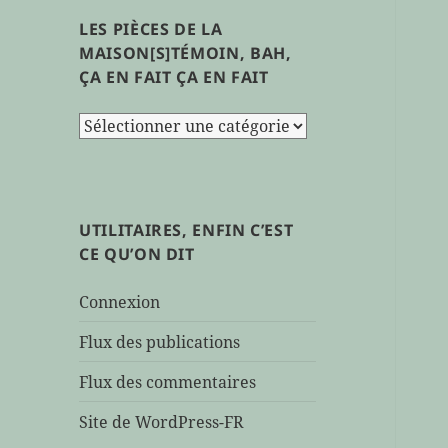
LES PIÈCES DE LA
MAISON[S]TÉMOIN, BAH,
ÇA EN FAIT ÇA EN FAIT
les
pièces
de
la
maison[s]témoin,
UTILITAIRES, ENFIN C’EST
bah,
CE QU’ON DIT
ça
en
Connexion
fait
ça
Flux des publications
en
Flux des commentaires
fait
Site de WordPress-FR