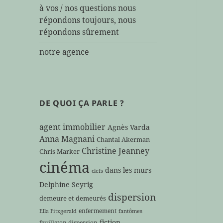
à vos / nos questions nous
répondons toujours, nous
répondons sûrement
notre agence
DE QUOI ÇA PARLE ?
agent immobilier
Agnès Varda
Anna Magnani
Chantal Akerman
Christine Jeanney
Chris Marker
cinéma
dans les murs
clefs
Delphine Seyrig
dispersion
demeure et demeurés
enfermement
Ella Fitzgerald
fantômes
fiction
feuilleton dispersion