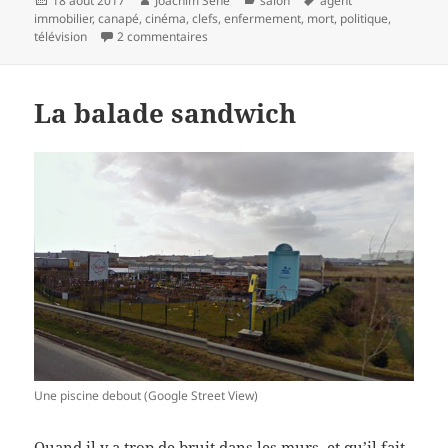
18 août 2017
Joachim Séné
salon
agent
le
clés
immobilier
,
canapé
,
cinéma
,
clefs
,
enfermement
,
mort
,
politique
,
sur Seul au salon
télévision
2 commentaires
La balade sandwich
Une piscine debout (Google Street View)
Quand il y a trop de
bruit dans les murs
, et qu’il fait