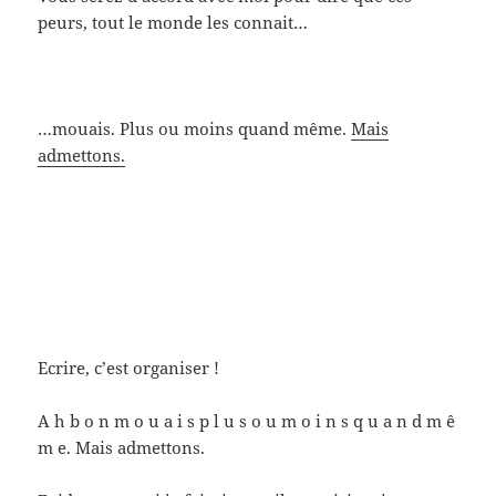
peurs, tout le monde les connait…
…mouais. Plus ou moins quand même.
Mais
admettons.
Ecrire, c’est organiser !
A h b o n m o u a i s p l u s o u m o i n s q u a n d m ê
m e. Mais admettons.