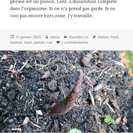
phrase est un poison. Lent, à dissolution complète
dans l’organisme. Si on n’y prend pas garde. Je ne
suis pas encore hors zone. J’y travaille.
Publié
Auteur
Catégories
Mots-
15 janvier 2025
alexia
chambre (s)
chaton
,
froid
,
le
sur Âmes sensibles s’absten
clés
maison
,
mort
,
poison
,
rue
2 commentaires