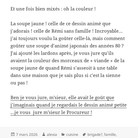
Et une fois bien mixés : oh la couleur !
La soupe jaune ! celle de ce dessin animé que
j’adorais ! celle de Rémi sans famille ! Incroyable…
j’ai toujours voulu la goûter celle-là, mais comment
goûter une soupe d’animé japonais des années 80 ?
J’ai ajouté les lardons après, je vous jure qu’ils
avaient la couleur des morceaux de « viande » de la
soupe jaune de quand Rémi s’asseoit à une table
dans une maison que je sais plus si c’est la sienne
ou pas !
Ben je vous jure, m’sieur, elle avait le goût que
j’imaginais quand je regardais le dessin animé petite
…je vous jure m’sieur le Procureur !
Publié
Auteur
Catégories
Mots-
7 mars 2026
alexia
cuisine
brigade?
,
famille
,