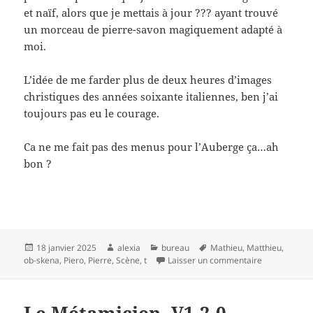
et naïf, alors que je mettais à jour ??? ayant trouvé
un morceau de pierre-savon magiquement adapté à
moi.
L’idée de me farder plus de deux heures d’images
christiques des années soixante italiennes, ben j’ai
toujours pas eu le courage.
Ca ne me fait pas des menus pour l’Auberge ça…ah
bon ?
Publié
Auteur
Catégories
Mots-
18 janvier 2025
alexia
bureau
Mathieu
,
Matthieu
,
le
clés
sur Salò
ob-skena
,
Piero
,
Pierre
,
Scène
,
t
Laisser un commentaire