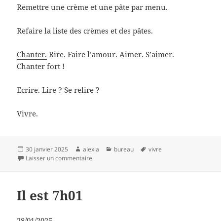
Remettre une crème et une pâte par menu.
Refaire la liste des crèmes et des pâtes.
Chanter.
Rire. Faire l’amour. Aimer. S’aimer.
Chanter fort !
Ecrire. Lire ? Se relire ?
Vivre.
Publié
Auteur
Catégories
Mots-
30 janvier 2025
alexia
bureau
vivre
le
sur 30/01/2025, il est 07h24, Bonnes années à
clés
Laisser un commentaire
Il est 7h01
28/01/2025