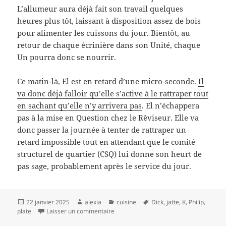
L’allumeur aura déjà fait son travail quelques
heures plus tôt, laissant à disposition assez de bois
pour alimenter les cuissons du jour. Bientôt, au
retour de chaque écrinière dans son Unité, chaque
Un pourra donc se nourrir.
Ce matin-là, El est en retard d’une micro-seconde.
Il
va donc déjà falloir qu’elle s’active à le rattraper tout
en sachant qu’elle n’y arrivera pas
. El n’échappera
pas à la mise en Question chez le Rêviseur. Elle va
donc passer la journée à tenter de rattraper un
retard impossible tout en attendant que le comité
structurel de quartier (CSQ) lui donne son heurt de
pas sage, probablement après le service du jour.
Publié
Auteur
Catégories
Mots-
22 janvier 2025
alexia
cuisine
Dick
,
jatte
,
K
,
Philip
,
le
sur Dans une jatte plate
clés
plate
Laisser un commentaire