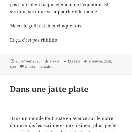
pas contrôler chaque élément de l’équation. Et
surtout, surtout : se supporter elle-même.
Mais : le goût est là. A chaque fois.
Et ça, c’est pas riiiiiiiin.
Publié
Auteur
Catégories
Mots-
28 janvier 2025
alexia
bureau
enfance
,
goût
,
le
sur Il est 7h01
clés
son
Un commentaire
Dans une jatte plate
Dans un monde tout juste en avance sur le nôtre
d’une onde, les écrinières ne cuisinent plus que le