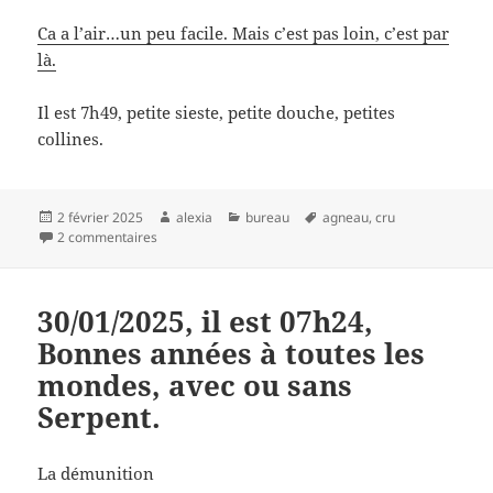
Ca a l’air…un peu facile. Mais c’est pas loin, c’est par
là.
Il est 7h49, petite sieste, petite douche, petites
collines.
Publié
Auteur
Catégories
Mots-
2 février 2025
alexia
bureau
agneau
,
cru
le
sur Non, ne fais pas ça!
clés
2 commentaires
30/01/2025, il est 07h24,
Bonnes années à toutes les
mondes, avec ou sans
Serpent.
La démunition