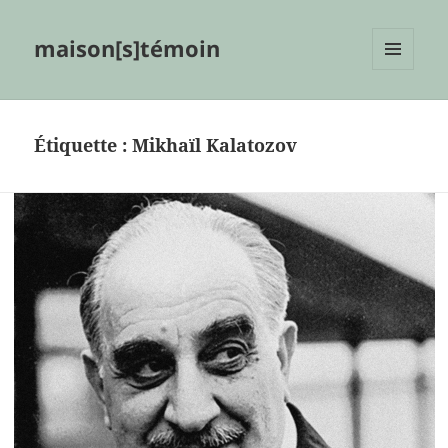
maison[s]témoin
MENU
ET
WIDGETS
Étiquette :
Mikhaïl Kalatozov