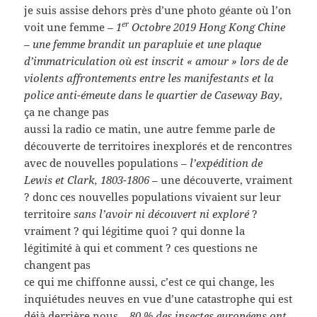
je suis assise dehors près d’une photo géante où l’on
er
voit une femme –
1
Octobre 2019 Hong Kong Chine
– une femme brandit un parapluie et une plaque
d’immatriculation où est inscrit « amour » lors de de
violents affrontements entre les manifestants et la
police anti-émeute dans le quartier de Caseway Bay
,
ça ne change pas
aussi la radio ce matin, une autre femme parle de
découverte de territoires inexplorés et de rencontres
avec de nouvelles populations –
l’expédition de
Lewis et Clark, 1803-1806
– une découverte, vraiment
? donc ces nouvelles populations vivaient sur leur
territoire
sans l’avoir ni découvert ni exploré
?
vraiment ? qui légitime quoi ? qui donne la
légitimité à qui et comment ? ces questions ne
changent pas
ce qui me chiffonne aussi, c’est ce qui change, les
inquiétudes neuves en vue d’une catastrophe qui est
déjà derrière nous –
80 % des insectes européens ont